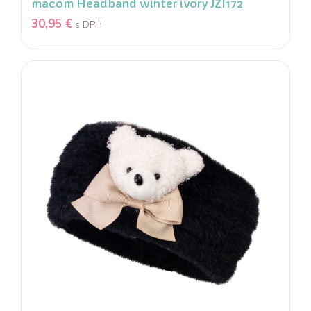
macom Headband winter ivory JZI172
30,95
€
s DPH