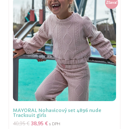
Zľava!
MAYORAL Nohavicový set 4896 nude
Tracksuit girls
40,95
€
38,95
€
s DPH