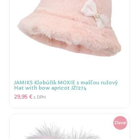
JAMIKS Klobúčik MOXIE s mašľou ružový
Hat with bow apricot JZI274
29,95
€
s DPH
Zľava!