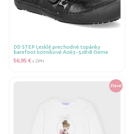
DD STEP Lesklé prechodné topánky
barefoot kotníkové A063-52818 čierne
56,95
€
s DPH
Zľava!