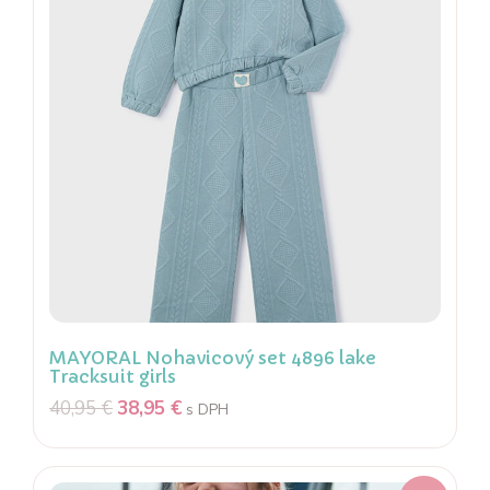
MAYORAL Nohavicový set 4896 lake
Tracksuit girls
40,95
€
38,95
€
s DPH