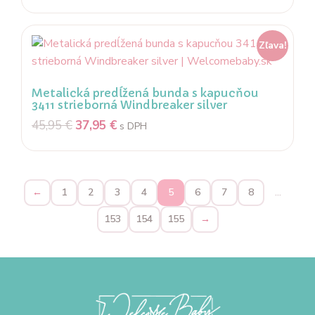
Zľava!
Metalická predĺžená bunda s kapucňou
3411 strieborná Windbreaker silver
45,95
€
37,95
€
s DPH
←
1
2
3
4
5
6
7
8
…
153
154
155
→