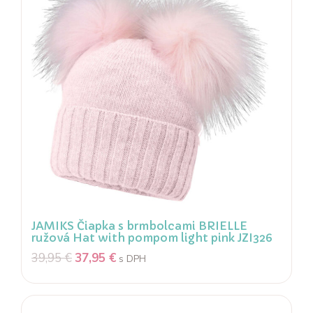
JAMIKS Čiapka s brmbolcami BRIELLE
ružová Hat with pompom light pink JZI326
39,95
€
37,95
€
s DPH