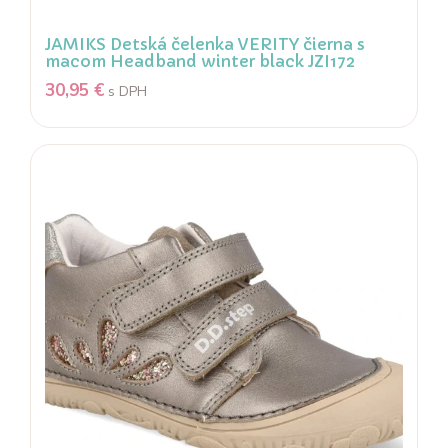
JAMIKS Detská čelenka VERITY čierna s
macom Headband winter black JZI172
30,95
€
s DPH