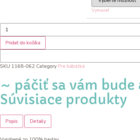
Vymazať
Pridať do košíka
SKU
1168-062
Category
Pre bábätká
~ páčiť sa vám bude 
Súvisiace produkty
Popis
Detaily
Vyrobené zo 100% bavlny