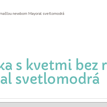
s mašľou newborn Mayoral svetlomodrá
a s kvetmi bez 
al svetlomodrá