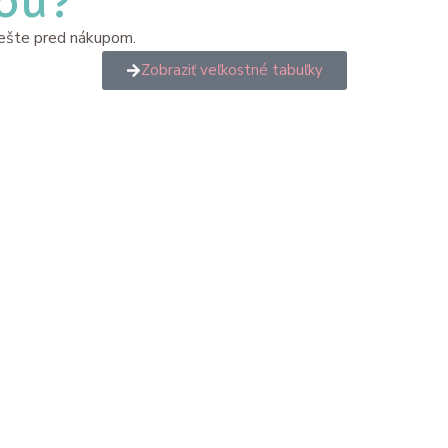
ťou?
y ešte pred nákupom.
Zobraziť veľkostné tabuľky