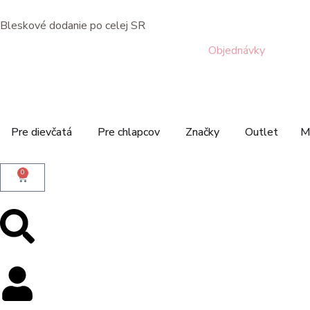
Bleskové dodanie po celej SR
Objednávky
Pre dievčatá
Pre chlapcov
Značky
Outlet
M
0