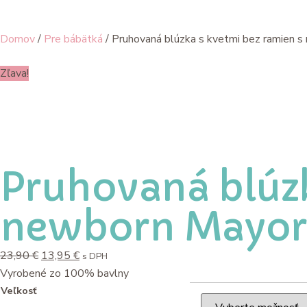
Domov
/
Pre bábätká
/ Pruhovaná blúzka s kvetmi bez ramien 
Zľava!
Pruhovaná blúzk
newborn Mayor
23,90
€
13,95
€
s DPH
Vyrobené zo 100% bavlny
Veľkosť