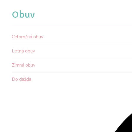
Obuv
Celoročná obuv
Letná obuv
Zimná obuv
Do dažďa