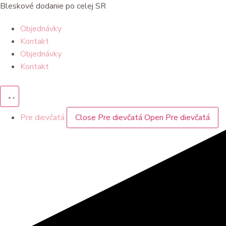
Preskočiť
Bleskové dodanie po celej SR
na
Objednávky
obsah
Kontakt
Objednávky
Kontakt
Pre dievčatá
Close Pre dievčatá
Open Pre dievčatá