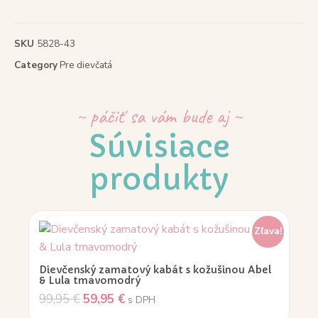
SKU
5828-43
Category
Pre dievčatá
~ páčiť sa vám bude aj ~
Súvisiace
produkty
Zľava!
Dievčenský zamatový kabát s kožušinou Abel
& Lula tmavomodrý
99,95
€
59,95
€
s DPH