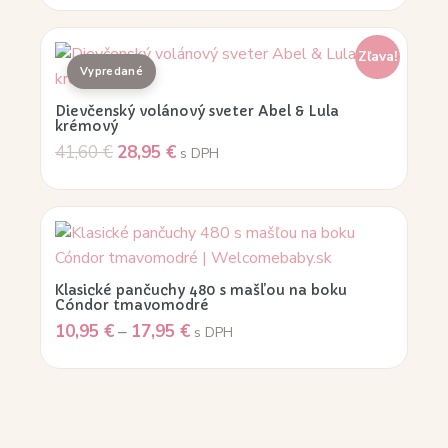
Zľava!
Dievčenský volánový sveter Abel & Lula
krémový
41,60
€
28,95
€
s DPH
Klasické pančuchy 480 s mašľou na boku
Cóndor tmavomodré
10,95
€
–
17,95
€
s DPH