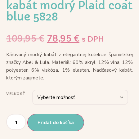
kabát modrý Plaid coat
blue 5828
109,95
€
78,95
€
s DPH
Károvaný modrý kabát z elegantnej kolekcie španielskej
značky Abel & Lula. Materiál: 69% akryl, 12% vlna, 12%
polyester, 6% viskóza, 1% elastan. Nadčasový kabát,
ktorým zaujmete.
VEĽKOSŤ
Pridať do košíka