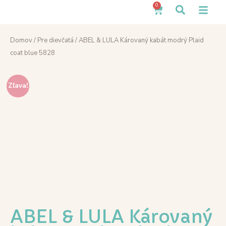
0
Domov
/
Pre dievčatá
/ ABEL & LULA Károvaný kabát modrý Plaid
coat blue 5828
Zľava!
ABEL & LULA Károvaný