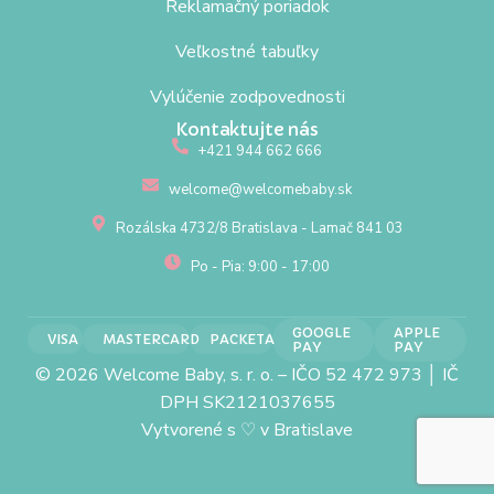
Reklamačný poriadok
Veľkostné tabuľky
Vylúčenie zodpovednosti
Kontaktujte nás
+421 944 662 666
welcome@welcomebaby.sk
Rozálska 4732/8 Bratislava - Lamač 841 03
Po - Pia: 9:00 - 17:00
GOOGLE
APPLE
VISA
MASTERCARD
PACKETA
PAY
PAY
© 2026 Welcome Baby, s. r. o. – IČO 52 472 973 │ IČ
DPH SK2121037655
Vytvorené s
♡
v Bratislave