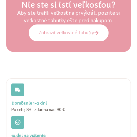
Nie ste si istí veľkosťou?
Aby ste trafili veľkosť na prvýkrát, pozrite si
veľkostné tabuľky ešte pred nákupom.
Zobraziť veľkostné tabuľky
Doručenie 1-2 dni
Po celej SR · zdarma nad 90 €
14 dní na vrátenie