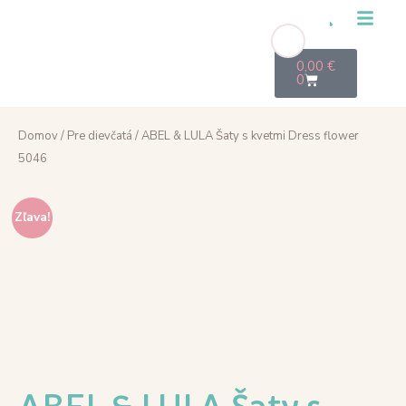
0,00
€
0
Domov
/
Pre dievčatá
/ ABEL & LULA Šaty s kvetmi Dress flower
5046
Zľava!