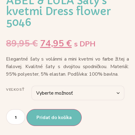
ABEL & LULA Šaty s
kvetmi Dress flower
5046
89,95
€
74,95
€
s DPH
Elegantné šaty s volánmi a mini kvetmi vo farbe žltej a
fialovej. Kvalitné šaty s dvojitou spodničkou. Materiál:
95% polyester, 5% elastan. Podšívka: 100% bavlna.
VEĽKOSŤ
Pridať do košíka