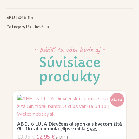
SKU
5046-85
Category
Pre dievčatá
~ páčiť sa vám bude aj ~
Súvisiace
produkty
Zľava!
ABEL & LULA Dievčenská sponka s kvetom žltá
Girl floral bambula clips vanilla 5439
13,95
€
12,95
€
s DPH