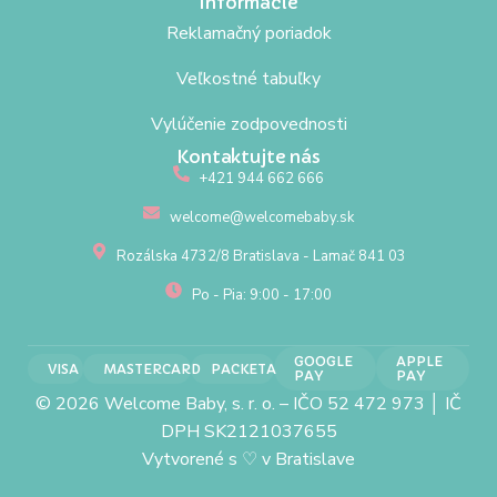
Informácie
Reklamačný poriadok
Veľkostné tabuľky
Vylúčenie zodpovednosti
Kontaktujte nás
+421 944 662 666
welcome@welcomebaby.sk
Rozálska 4732/8 Bratislava - Lamač 841 03
Po - Pia: 9:00 - 17:00
GOOGLE
APPLE
VISA
MASTERCARD
PACKETA
PAY
PAY
© 2026 Welcome Baby, s. r. o. – IČO 52 472 973 │ IČ
DPH SK2121037655
Vytvorené s
♡
v Bratislave