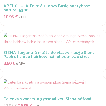
ABEL & LULA Telové silonky Basic pantyhose
natural 5900
10,95
€
s DPH
SIENA Elegantná mašľa do vlasov musgo Siena
Pack of three hairbow hair clips in two sizes
8,50
€
s DPH
Čelenka s kvetmi a gypsomilkou Siena béžová
33,95
€
29,95
€