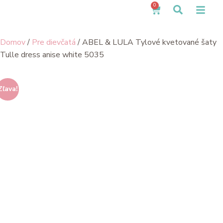
0
Domov
/
Pre dievčatá
/ ABEL & LULA Tylové kvetované šaty
Tulle dress anise white 5035
Zľava!