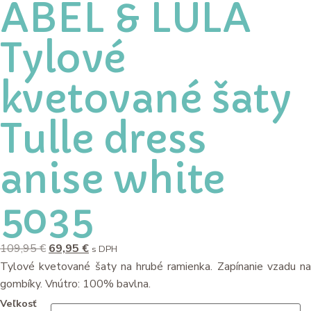
ABEL & LULA
Tylové
kvetované šaty
Tulle dress
anise white
5035
109,95
€
69,95
€
s DPH
Tylové kvetované šaty na hrubé ramienka. Zapínanie vzadu na
gombíky. Vnútro: 100% bavlna.
Veľkosť