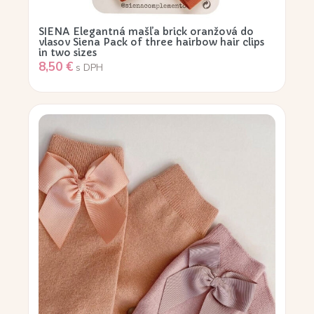
SIENA Elegantná mašľa brick oranžová do
vlasov Siena Pack of three hairbow hair clips
in two sizes
8,50
€
s DPH