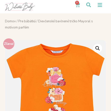
0
Domov
/
Pre bábätká
/ Dievčenské bavlnené tričko Mayoral s
motívom parfém
Zľava!