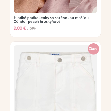
Hladké podkolienky so saténovou mašľou
Cóndor peach broskyňové
9,80
€
s DPH
Zľava!