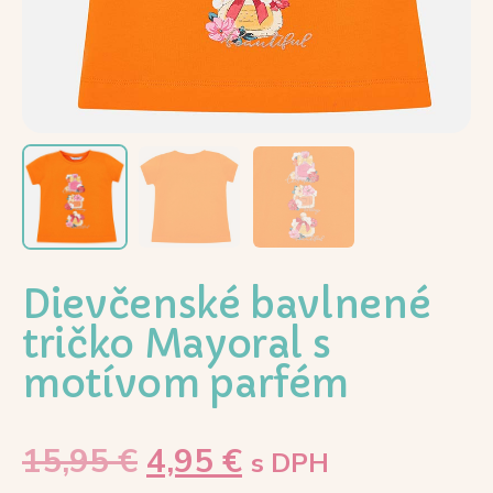
Dievčenské bavlnené
tričko Mayoral s
motívom parfém
15,95
€
4,95
€
s DPH