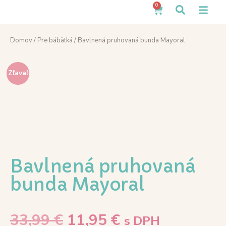
0
Domov
/
Pre bábätká
/ Bavlnená pruhovaná bunda Mayoral
Zľava!
Bavlnená pruhovaná
bunda Mayoral
33,99
€
11,95
€
s DPH