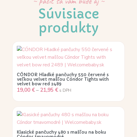
~ páčiť sa vám bude aj ~
Súvisiace
produkty
CÓNDOR Hladké pančuchy 550 červené s
veľkou velvet mašľou Cóndor Tights with
velvet bow red 2489
19,00
€
–
21,95
€
s DPH
Klasické pančuchy 480 s mašľou na boku
Cóndor tmavomodré