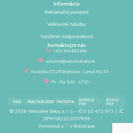
Informácie
Reklamačný poriadok
Veľkostné tabuľky
Vylúčenie zodpovednosti
Kontaktujte nás
+421 944 662 666
welcome@welcomebaby.sk
Rozálska 4732/8 Bratislava - Lamač 841 03
Po - Pia: 9:00 - 17:00
GOOGLE
APPLE
VISA
MASTERCARD
PACKETA
PAY
PAY
© 2026 Welcome Baby, s. r. o. – IČO 52 472 973 │ IČ
DPH SK2121037655
Vytvorené s
♡
v Bratislave