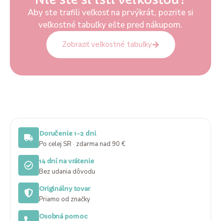
Aby ste trafili veľkosť na prvýkrát, pozrite si
veľkostné tabuľky ešte pred nákupom.
Zobraziť veľkostné tabuľky
Doručenie 1-2 dni
Po celej SR · zdarma nad 90 €
14 dní na vrátenie
Bez udania dôvodu
Originálny tovar
Priamo od značky
Osobná pomoc