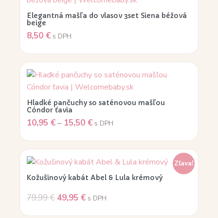
Elegantná mašľa do vlasov 3set Siena béžová
beige
8,50
€
s DPH
Hladké pančuchy so saténovou mašľou
Cóndor ťavia
10,95
€
–
15,50
€
s DPH
Zľava!
Kožušinový kabát Abel & Lula krémový
79,99
€
49,95
€
s DPH