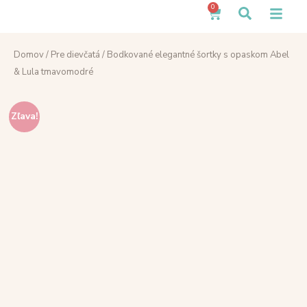
0
Domov
/
Pre dievčatá
/ Bodkované elegantné šortky s opaskom Abel
& Lula tmavomodré
Zľava!