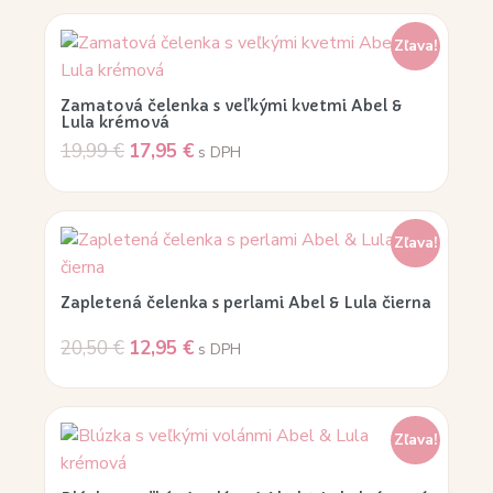
Zľava!
Zamatová čelenka s veľkými kvetmi Abel &
Lula krémová
19,99
€
17,95
€
s DPH
Zľava!
Zapletená čelenka s perlami Abel & Lula čierna
20,50
€
12,95
€
s DPH
Zľava!