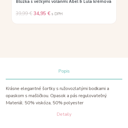
Blúzka s veľkými volánmi Abel & Lula krémová
39,99
€
34,95
€
s DPH
Popis
Krásne elegantné šortky s ružovozlatými bodkami a
opaskom s mašličkou. Opasok a pás regulovateľný.
Materiál: 50% viskóza, 50% polyester
Detaily