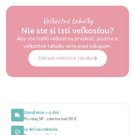
Veľkostné tabuľky
Nie ste si istí veľkosťou?
Aby ste trafili veľkosť na prvýkrát, pozrite si
veľkostné tabuľky ešte pred nákupom.
Zobraziť veľkostné tabuľky
Doručenie 1-2 dni
Po celej SR · zdarma nad 90 €
14 dní na vrátenie