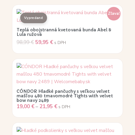
Zľava!
Teplá obojstranná kvetovaná bunda Abel &
Lula ružová
98,99
€
59,95
€
s DPH
CÓNDOR Hladké pančuchy s veľkou velvet
mašľou 480 tmavomodré Tights with velvet
bow navy 2489
19,00
€
–
21,95
€
s DPH