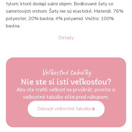
tylom, ktoré dodajú sukni objem. Bodkované šaty so
sametových vrchom. Šaty nie sú elastické. Materiál: 76%
polyester, 20% bavlna, 4% polyamid. Vnútro: 100%
bavlna.
Detaily
Veľkostné tabuľky
Nie ste si istí veľkosťou?
Aby ste trafili veľkosť na prvýkrát, pozrite si
veľkostné tabuľky ešte pred nákupom.
Zobraziť veľkostné tabuľky