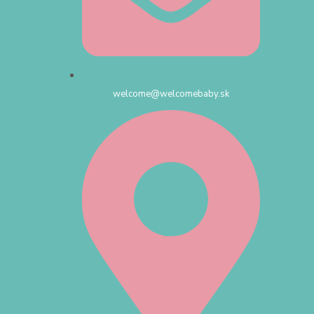
welcome@welcomebaby.sk