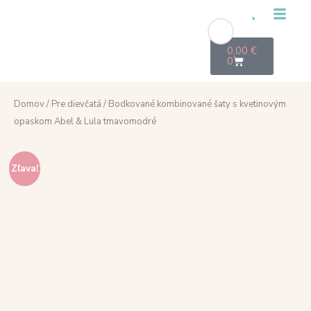
0,00
€
0
Domov
/
Pre dievčatá
/ Bodkované kombinované šaty s kvetinovým
opaskom Abel & Lula tmavomodré
Zľava!