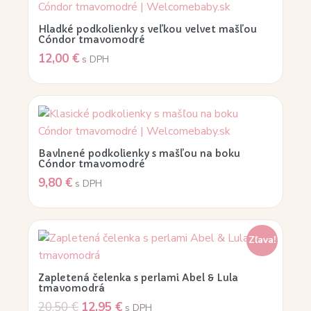
Hladké podkolienky s veľkou velvet mašľou
Cóndor tmavomodré
12,00
€
s DPH
Bavlnené podkolienky s mašľou na boku
Cóndor tmavomodré
9,80
€
s DPH
Zľava!
Zapletená čelenka s perlami Abel & Lula
tmavomodrá
20,50
€
12,95
€
s DPH