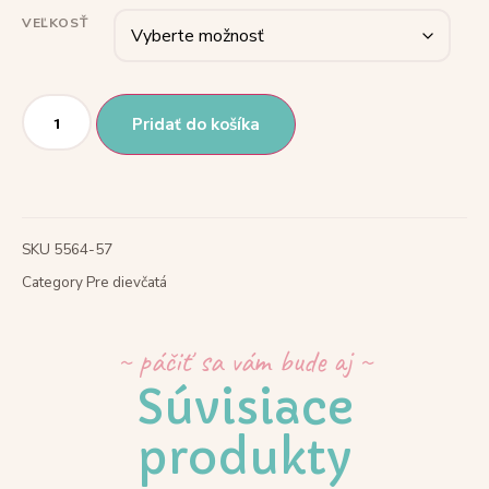
VEĽKOSŤ
Pridať do košíka
SKU
5564-57
Category
Pre dievčatá
~ páčiť sa vám bude aj ~
Súvisiace
produkty