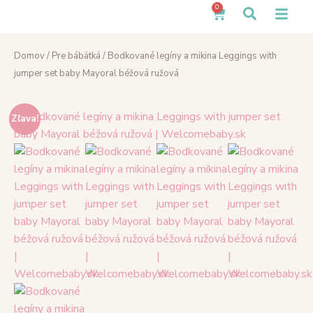
0
Domov
/
Pre bábätká
/ Bodkované legíny a mikina Leggings with
jumper set baby Mayoral béžová ružová
Zľava!