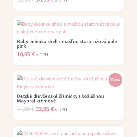
s DPH
Baby čelenka shell s mašľou staroružová pale
pink
10,95
€
s DPH
Zľava!
Detské dievčenské čižmičky s kožušinou
Mayoral krémové
44,99
€
32,95
€
s DPH