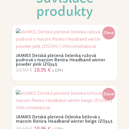
produkty
Zľava!
JAMIKS Detská pletená čelenka ružová
pudrová s macom Renira Headband winter
powder pink JZG345
20,50
€
18,95
€
s DPH
Zľava!
JAMIKS Detská pletená čelenka béžová s
macom Renira Headband winter beige JZG345
20,50
€
18,95
€