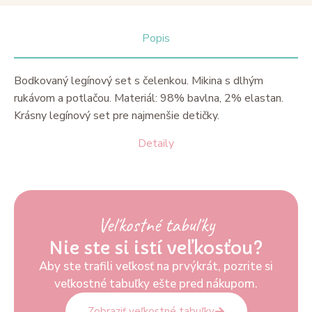
Popis
Bodkovaný legínový set s čelenkou. Mikina s dlhým
rukávom a potlačou. Materiál: 98% bavlna, 2% elastan.
Krásny legínový set pre najmenšie detičky.
Detaily
Veľkostné tabuľky
Nie ste si istí veľkosťou?
Aby ste trafili veľkosť na prvýkrát, pozrite si
veľkostné tabuľky ešte pred nákupom.
Zobraziť veľkostné tabuľky