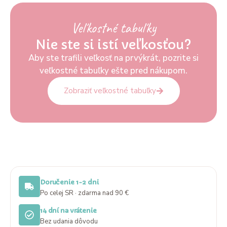
Veľkostné tabuľky
Nie ste si istí veľkosťou?
Aby ste trafili veľkosť na prvýkrát, pozrite si
veľkostné tabuľky ešte pred nákupom.
Zobraziť veľkostné tabuľky
Doručenie 1-2 dni
Po celej SR · zdarma nad 90 €
14 dní na vrátenie
Bez udania dôvodu