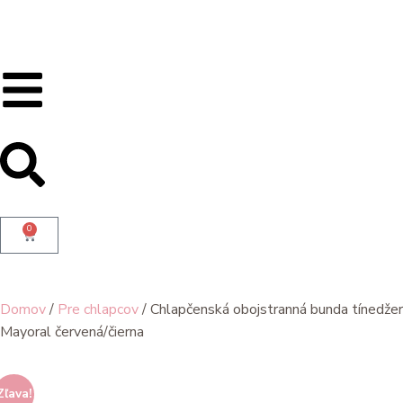
0
Domov
/
Pre chlapcov
/ Chlapčenská obojstranná bunda tínedžer
Mayoral červená/čierna
Zľava!