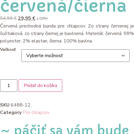
červená/čierna
54,99
€
29,95
€
s DPH
Červená prechodná bunda pre chlapcov. Zo strany červenej je
šuštiaková, zo strany čiernej je bavlnená. Materiál: červená: 98%
polyester, 2% elastan, čierna: 100% bavlna.
Veľkosť
Pridať do košíka
SKU
6488-12
Category
Pre chlapcov
~ páčiť sa vám bude