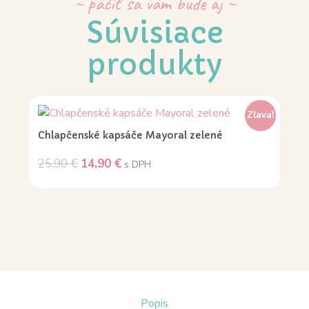
~ páčiť sa vám bude aj ~
Súvisiace
produkty
Zľava!
Chlapčenské kapsáče Mayoral zelené
25,90
€
14,90
€
s DPH
Popis