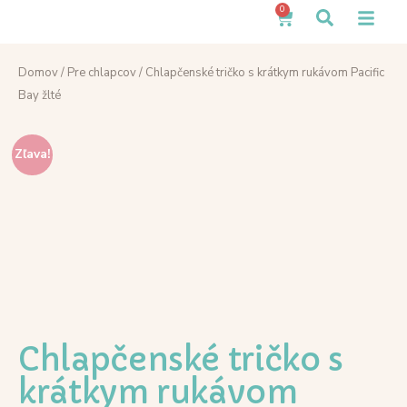
0
Domov
/
Pre chlapcov
/ Chlapčenské tričko s krátkym rukávom Pacific
Bay žlté
Zľava!
Chlapčenské tričko s
krátkym rukávom