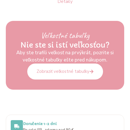
Detaily
Veľkostné tabuľky
Nie ste si istí veľkosťou?
Aby ste trafili veľkosť na prvýkrát, pozrite si
veľkostné tabuľky ešte pred nákupom.
Zobraziť veľkostné tabuľky
Doručenie 1-2 dni