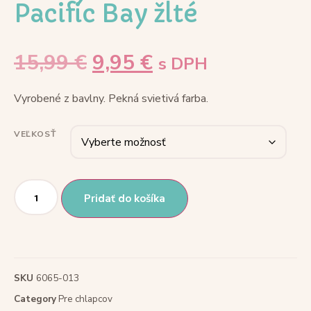
Pacific Bay žlté
15,99
€
9,95
€
s DPH
Vyrobené z bavlny. Pekná svietivá farba.
VEĽKOSŤ
Pridať do košíka
SKU
6065-013
Category
Pre chlapcov