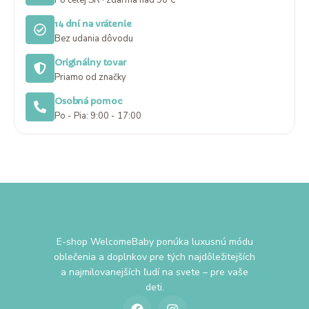
Po celej SR · zdarma nad 90 €
14 dní na vrátenie
Bez udania dôvodu
Originálny tovar
Priamo od značky
Osobná pomoc
Po - Pia: 9:00 - 17:00
E-shop WelcomeBaby ponúka luxusnú módu
oblečenia a doplnkov pre tých najdôležitejších
a najmilovanejších ľudí na svete – pre vaše
deti.