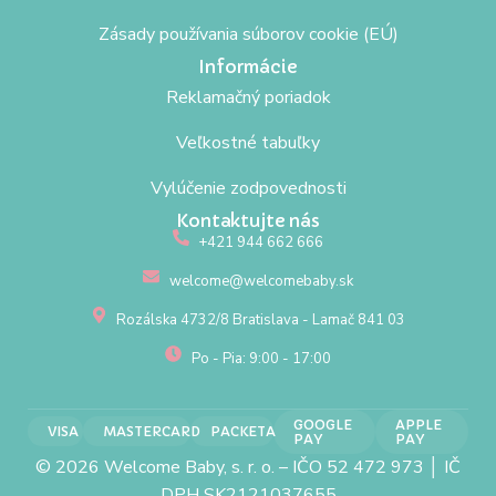
Zásady používania súborov cookie (EÚ)
Informácie
Reklamačný poriadok
Veľkostné tabuľky
Vylúčenie zodpovednosti
Kontaktujte nás
+421 944 662 666
welcome@welcomebaby.sk
Rozálska 4732/8 Bratislava - Lamač 841 03
Po - Pia: 9:00 - 17:00
GOOGLE
APPLE
VISA
MASTERCARD
PACKETA
PAY
PAY
© 2026 Welcome Baby, s. r. o. – IČO 52 472 973 │ IČ
DPH SK2121037655