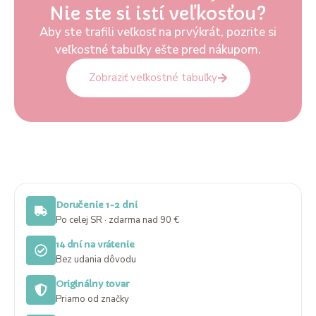
Nie ste si istí veľkosťou?
Aby ste trafili veľkosť na prvýkrát, pozrite si
veľkostné tabuľky ešte pred nákupom.
Zobraziť veľkostné tabuľky
Doručenie 1-2 dni
Po celej SR · zdarma nad 90 €
14 dní na vrátenie
Bez udania dôvodu
Originálny tovar
Priamo od značky