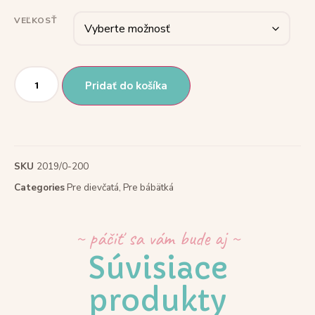
VEĽKOSŤ
Pridať do košíka
SKU
2019/0-200
Categories
Pre dievčatá
,
Pre bábätká
~ páčiť sa vám bude aj ~
Súvisiace
produkty