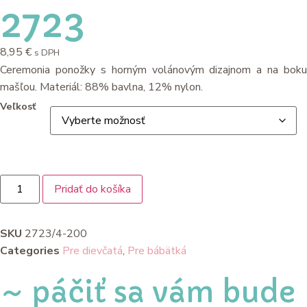
2723
8,95
€
s DPH
Ceremonia ponožky s horným volánovým dizajnom a na boku
mašľou. Materiál: 88% bavlna, 12% nylon.
Veľkosť
Pridať do košíka
SKU
2723/4-200
Categories
Pre dievčatá
,
Pre bábätká
~ páčiť sa vám bude