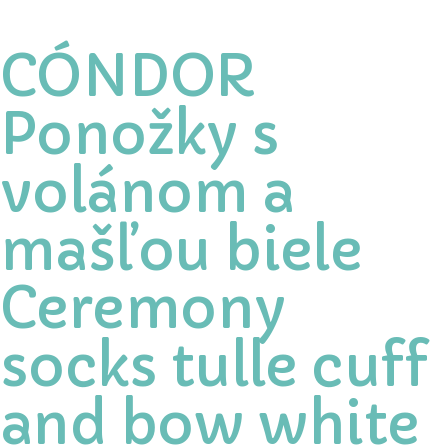
CÓNDOR
Ponožky s
volánom a
mašľou biele
Ceremony
socks tulle cuff
and bow white