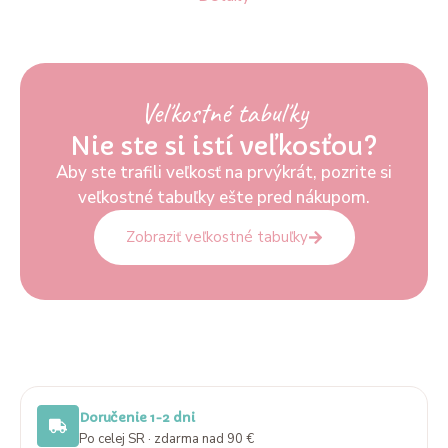
Veľkostné tabuľky
Nie ste si istí veľkosťou?
Aby ste trafili veľkosť na prvýkrát, pozrite si
veľkostné tabuľky ešte pred nákupom.
Zobraziť veľkostné tabuľky
Doručenie 1-2 dni
Po celej SR · zdarma nad 90 €