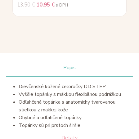
13,50
€
10,95
€
s DPH
Popis
Dievčenské kožené celoročky DD STEP
Vyššie topánky s mäkkou flexibilnou podrážkou
Odľahčená topánka s anatomicky tvarovanou
stielkou z mäkkej kože
Ohybné a odľahčené topánky
Topánky sú pri prstoch širšie
Detaily