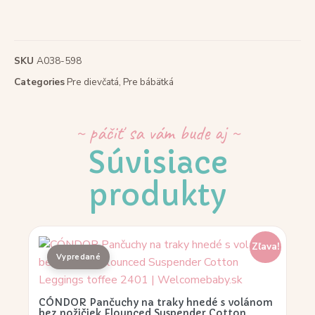
SKU
A038-598
Categories
Pre dievčatá
,
Pre bábätká
~ páčiť sa vám bude aj ~
Súvisiace
produkty
Zľava!
CÓNDOR Pančuchy na traky hnedé s volánom
bez nožičiek Flounced Suspender Cotton