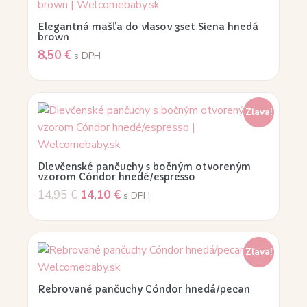
Elegantná mašľa do vlasov 3set Siena hnedá
brown
8,50
€
s DPH
Zľava!
Dievčenské pančuchy s bočným otvoreným
vzorom Cóndor hnedé/espresso
14,95
€
14,10
€
s DPH
Zľava!
Rebrované pančuchy Cóndor hnedá/pecan