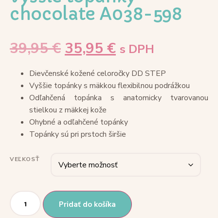
chocolate A038-598
39,95
€
35,95
€
s DPH
Dievčenské kožené celoročky DD STEP
Vyššie topánky s mäkkou flexibilnou podrážkou
Odľahčená topánka s anatomicky tvarovanou
stielkou z mäkkej kože
Ohybné a odľahčené topánky
Topánky sú pri prstoch širšie
VEĽKOSŤ
Pridať do košíka