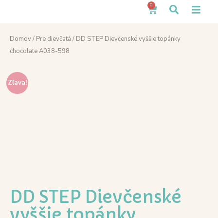
0
Domov
/
Pre dievčatá
/ DD STEP Dievčenské vyššie topánky
chocolate A038-598
Zľava!
DD STEP Dievčenské
vyššie topánky