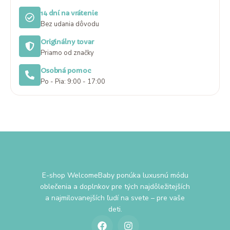
14 dní na vrátenie
Bez udania dôvodu
Originálny tovar
Priamo od značky
Osobná pomoc
Po - Pia: 9:00 - 17:00
E-shop WelcomeBaby ponúka luxusnú módu
oblečenia a doplnkov pre tých najdôležitejších
a najmilovanejších ľudí na svete – pre vaše
deti.