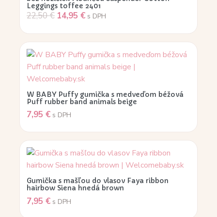
Leggings toffee 2401
22,50
€
14,95
€
s DPH
W BABY Puffy gumička s medveďom béžová
Puff rubber band animals beige
7,95
€
s DPH
Gumička s mašľou do vlasov Faya ribbon
hairbow Siena hnedá brown
7,95
€
s DPH