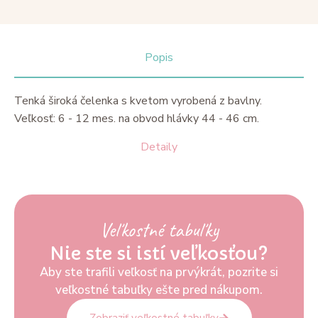
Popis
Tenká široká čelenka s kvetom vyrobená z bavlny.
Veľkosť: 6 - 12 mes. na obvod hlávky 44 - 46 cm.
Detaily
Veľkostné tabuľky
Nie ste si istí veľkosťou?
Aby ste trafili veľkosť na prvýkrát, pozrite si
veľkostné tabuľky ešte pred nákupom.