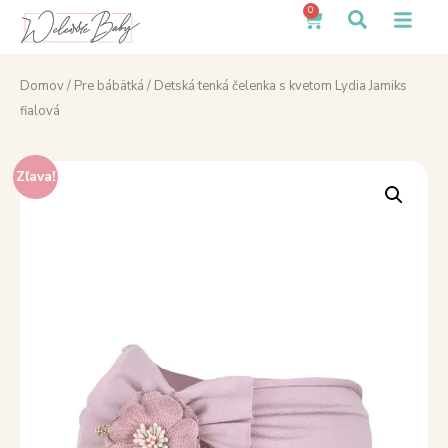
0
Domov
/
Pre bábätká
/ Detská tenká čelenka s kvetom Lydia Jamiks
fialová
Zľava!