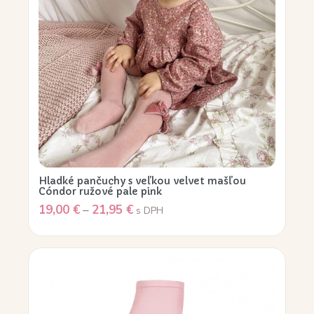
Hladké pančuchy s veľkou velvet mašľou
Cóndor ružové pale pink
19,00
€
–
21,95
€
s DPH