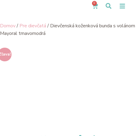
0
Domov
/
Pre dievčatá
/ Dievčenská koženková bunda s volánom
Mayoral tmavomodrá
Zľava!