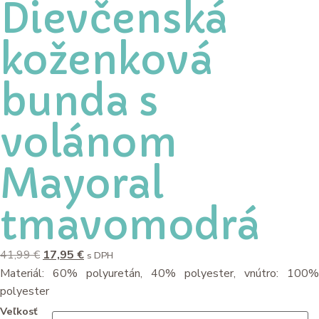
Dievčenská
koženková
bunda s
volánom
Mayoral
tmavomodrá
41,99
€
17,95
€
s DPH
Materiál: 60% polyuretán, 40% polyester, vnútro: 100%
polyester
Veľkosť