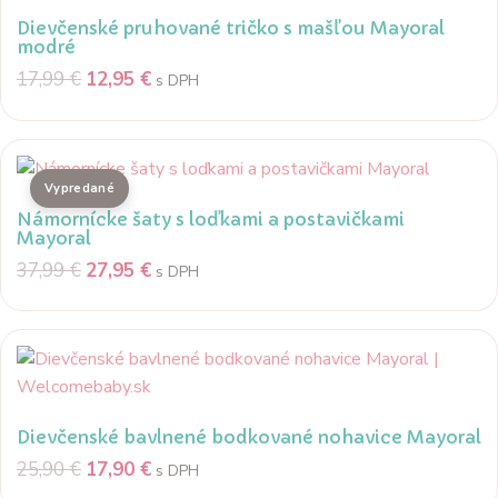
Dievčenské pruhované tričko s mašľou Mayoral
modré
17,99
€
12,95
€
s DPH
Námornícke šaty s loďkami a postavičkami
Mayoral
37,99
€
27,95
€
s DPH
Dievčenské bavlnené bodkované nohavice Mayoral
25,90
€
17,90
€
s DPH