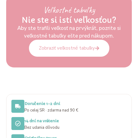
Veľkostné tabuľky
Nie ste si istí veľkosťou?
Aby ste trafili veľkosť na prvýkrát, pozrite si
veľkostné tabuľky ešte pred nákupom.
Zobraziť veľkostné tabuľky
Doručenie 1-2 dni
Po celej SR · zdarma nad 90 €
14 dní na vrátenie
Bez udania dôvodu