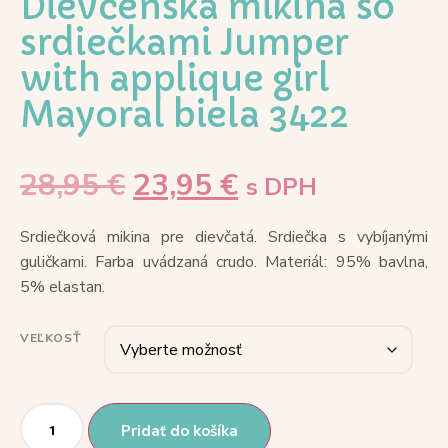
Dievčenská mikina so
srdiečkami Jumper
with applique girl
Mayoral biela 3422
28,95
€
23,95
€
s DPH
Srdiečková mikina pre dievčatá. Srdiečka s vybíjanými
guličkami. Farba uvádzaná crudo. Materiál: 95% bavlna,
5% elastan.
VEĽKOSŤ
Pridať do košíka