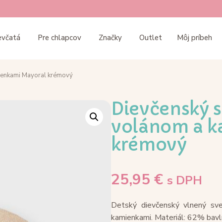
evčatá
Pre chlapcov
Značky
Outlet
Môj príbeh
mienkami Mayoral krémový
Dievčenský s
volánom a k
krémový
25,95
€
s DPH
Detský dievčenský vlnený sve
kamienkami. Materiál: 62% bavl