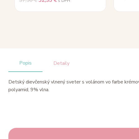
37,50
€
32,95
€
s DPH
Popis
Detaily
Detský dievčenský vlnený sveter s volánom vo farbe krémov
polyamid, 9% vlna.