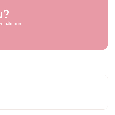
u?
pred nákupom.