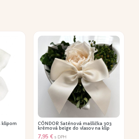
s klipom
CÓNDOR Saténová mašlička 303
krémová beige do vlasov na klip
7,95
€
s DPH