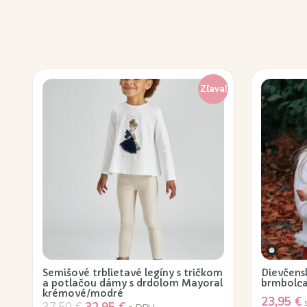
Zľava!
Semišové trblietavé legíny s tričkom
Dievčens
a potlačou dámy s drdolom Mayoral
brmbolca
krémové/modré
23,95
€