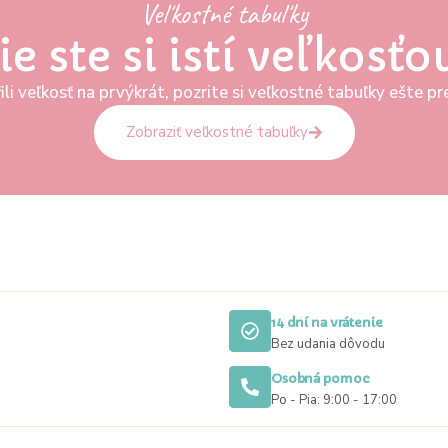
Veľkostné tabuľky
ie ste si istí veľkosťo
ili veľkosť na prvýkrát, pozrite si veľkostné tabuľky ešte 
Zobraziť veľkostné tabuľky
14 dní na vrátenie
Bez udania dôvodu
Osobná pomoc
Po - Pia: 9:00 - 17:00