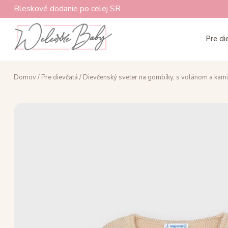
Bleskové dodanie po celej SR
Pre di
Domov
/
Pre dievčatá
/ Dievčenský sveter na gombíky, s volánom a ka