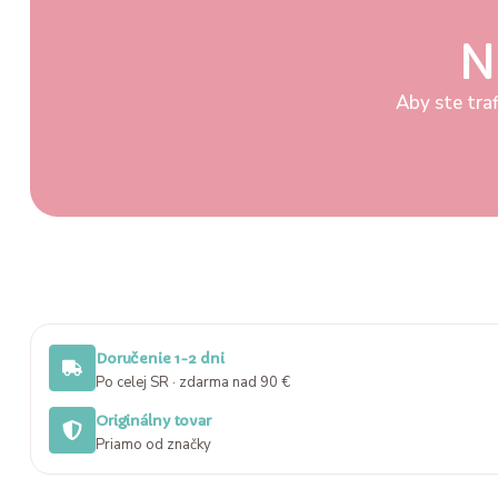
N
Aby ste traf
Doručenie 1-2 dni
Po celej SR · zdarma nad 90 €
Originálny tovar
Priamo od značky