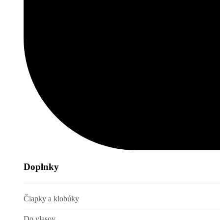
Doplnky
Čiapky a klobúky
Do vlasov