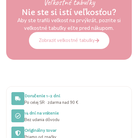
Veľkostné tabuľky
Nie ste si istí veľkosťou?
Aby ste trafili veľkosť na prvýkrát, pozrite si
veľkostné tabuľky ešte pred nákupom.
Zobraziť veľkostné tabuľky
Doručenie 1-2 dni
Po celej SR · zdarma nad 90 €
14 dní na vrátenie
Bez udania dôvodu
Originálny tovar
Priamo od značky