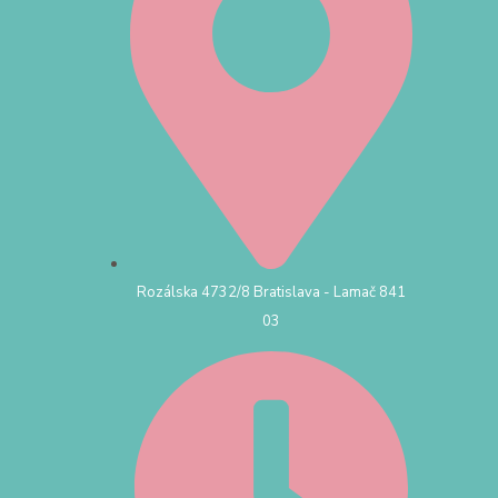
Rozálska 4732/8 Bratislava - Lamač 841
03