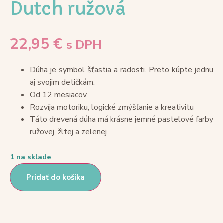
Dutch ružová
22,95
€
s DPH
Dúha je symbol šťastia a radosti. Preto kúpte jednu
aj svojim detičkám.
Od 12 mesiacov
Rozvíja motoriku, logické zmýšľanie a kreativitu
Táto drevená dúha má krásne jemné pastelové farby
ružovej, žltej a zelenej
1 na sklade
Pridať do košíka