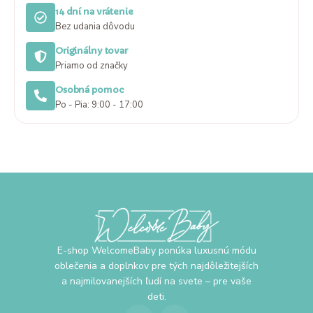
14 dní na vrátenie
Bez udania dôvodu
Originálny tovar
Priamo od značky
Osobná pomoc
Po - Pia: 9:00 - 17:00
E-shop WelcomeBaby ponúka luxusnú módu
oblečenia a doplnkov pre tých najdôležitejších
a najmilovanejších ľudí na svete – pre vaše
deti.