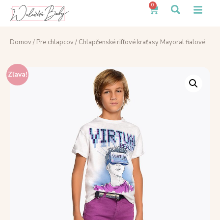
0
Domov
/
Pre chlapcov
/ Chlapčenské rifľové kraťasy Mayoral fialové
Zľava!