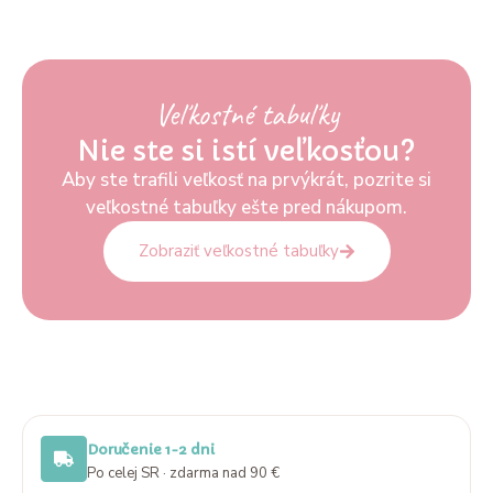
Veľkostné tabuľky
Nie ste si istí veľkosťou?
Aby ste trafili veľkosť na prvýkrát, pozrite si
veľkostné tabuľky ešte pred nákupom.
Zobraziť veľkostné tabuľky
Doručenie 1-2 dni
Po celej SR · zdarma nad 90 €