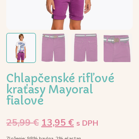
Chlapčenské rifľové
kraťasy Mayoral
fialové
25,99
€
13,95
€
s DPH
Zloženie: 98% bavlna, 2% elastan