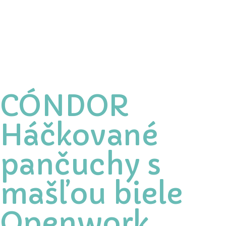
CÓNDOR
Háčkované
pančuchy s
mašľou biele
Openwork