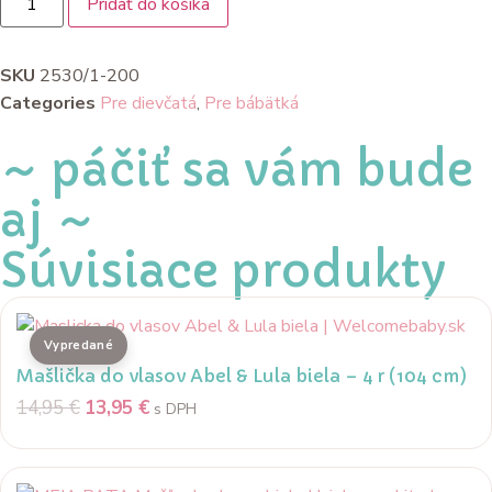
Pridať do košíka
SKU
2530/1-200
Categories
Pre dievčatá
,
Pre bábätká
~ páčiť sa vám bude
aj ~
Súvisiace produkty
Mašlička do vlasov Abel & Lula biela – 4 r (104 cm)
14,95
€
13,95
€
s DPH