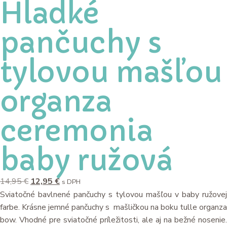
Hladké
pančuchy s
tylovou mašľou
organza
ceremonia
baby ružová
14,95
€
12,95
€
s DPH
Sviatočné bavlnené pančuchy s tylovou mašľou v baby ružovej
farbe. Krásne jemné pančuchy s mašličkou na boku tulle organza
bow. Vhodné pre sviatočné príležitosti, ale aj na bežné nosenie.