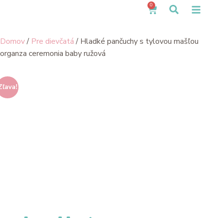
0
Domov
/
Pre dievčatá
/ Hladké pančuchy s tylovou mašľou
organza ceremonia baby ružová
Zľava!