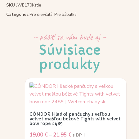
SKU
JWE170Katie
Categories
Pre dievčatá
,
Pre bábätká
~ páčiť sa vám bude aj ~
Súvisiace
produkty
CÓNDOR Hladké pančuchy s veľkou
velvet mašľou béžové Tights with velvet
bow rope 2489
19,00
€
–
21,95
€
s DPH