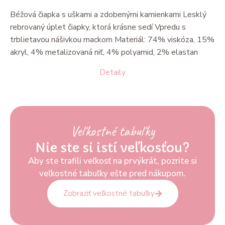
Béžová čiapka s uškami a zdobenými kamienkami Lesklý
rebrovaný úplet čiapky, ktorá krásne sedí Vpredu s
trblietavou nášivkou mackom Materiál: 74% viskóza, 15%
akryl, 4% metalizovaná niť, 4% polyamid, 2% elastan
Detaily
Veľkostné tabuľky
Nie ste si istí veľkosťou?
Aby ste trafili veľkosť na prvýkrát, pozrite si
veľkostné tabuľky ešte pred nákupom.
Zobraziť veľkostné tabuľky