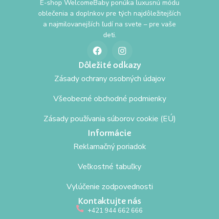
E-shop WelcomeBaby ponúka luxusnú módu
oblečenia a doplnkov pre tých najdôležitejších
a najmilovanejších ľudí na svete – pre vaše
deti.
Dôležité odkazy
Zásady ochrany osobných údajov
Všeobecné obchodné podmienky
Zásady používania súborov cookie (EÚ)
Informácie
Reklamačný poriadok
Veľkostné tabuľky
Vylúčenie zodpovednosti
Kontaktujte nás
+421 944 662 666