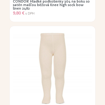
CÓNDOR Hladké podkolienky 304 na boku so
satén mašľou béžová Knee high sock bow
linen 2482
9,80
€
s DPH