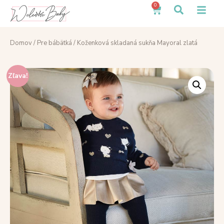
0
Domov
/
Pre bábätká
/ Koženková skladaná sukňa Mayoral zlatá
Zľava!