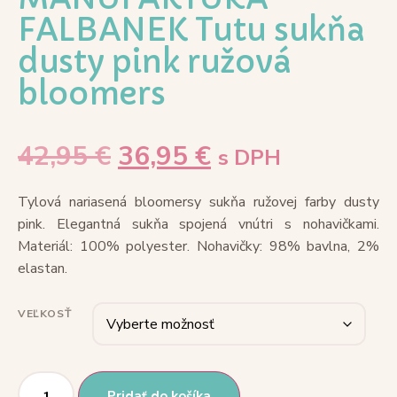
FALBANEK Tutu sukňa
dusty pink ružová
bloomers
42,95
€
36,95
€
s DPH
Tylová nariasená bloomersy sukňa ružovej farby dusty
pink. Elegantná sukňa spojená vnútri s nohavičkami.
Materiál: 100% polyester. Nohavičky: 98% bavlna, 2%
elastan.
VEĽKOSŤ
Pridať do košíka