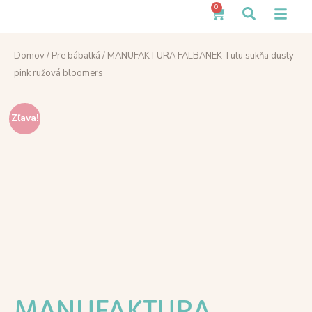
0
Domov
/
Pre bábätká
/ MANUFAKTURA FALBANEK Tutu sukňa dusty
pink ružová bloomers
Zľava!
MANUFAKTURA