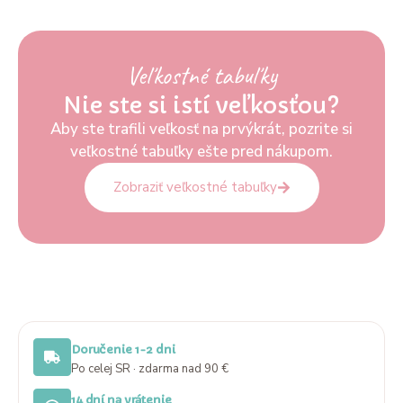
Veľkostné tabuľky
Nie ste si istí veľkosťou?
Aby ste trafili veľkosť na prvýkrát, pozrite si
veľkostné tabuľky ešte pred nákupom.
Zobraziť veľkostné tabuľky
Doručenie 1-2 dni
Po celej SR · zdarma nad 90 €
14 dní na vrátenie