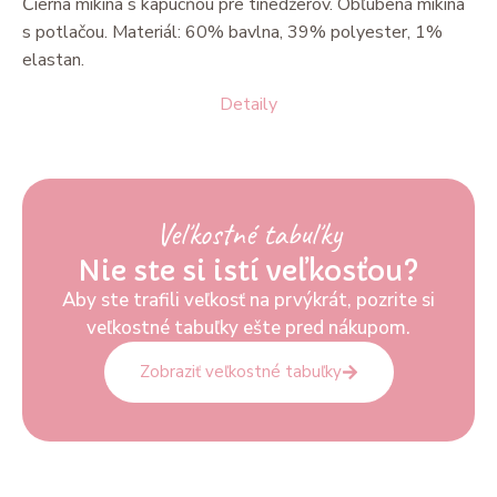
Čierna mikina s kapucňou pre tínedžerov. Obľúbená mikina
s potlačou. Materiál: 60% bavlna, 39% polyester, 1%
elastan.
Detaily
Veľkostné tabuľky
Nie ste si istí veľkosťou?
Aby ste trafili veľkosť na prvýkrát, pozrite si
veľkostné tabuľky ešte pred nákupom.
Zobraziť veľkostné tabuľky