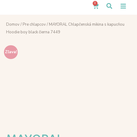
0
Domov
/
Pre chlapcov
/ MAYORAL Chlapčenská mikina s kapucňou
Hoodie boy black čierna 7449
Zľava!