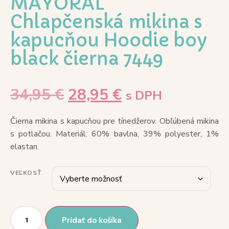
MAYORAL
Chlapčenská mikina s
kapucňou Hoodie boy
black čierna 7449
34,95
€
28,95
€
s DPH
Čierna mikina s kapucňou pre tínedžerov. Obľúbená mikina
s potlačou. Materiál: 60% bavlna, 39% polyester, 1%
elastan.
VEĽKOSŤ
Pridať do košíka