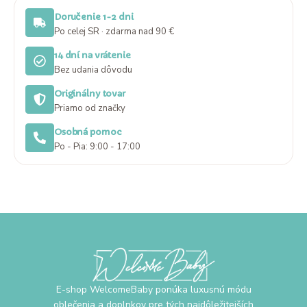
Doručenie 1-2 dni
Po celej SR · zdarma nad 90 €
14 dní na vrátenie
Bez udania dôvodu
Originálny tovar
Priamo od značky
Osobná pomoc
Po - Pia: 9:00 - 17:00
E-shop WelcomeBaby ponúka luxusnú módu
oblečenia a doplnkov pre tých najdôležitejších