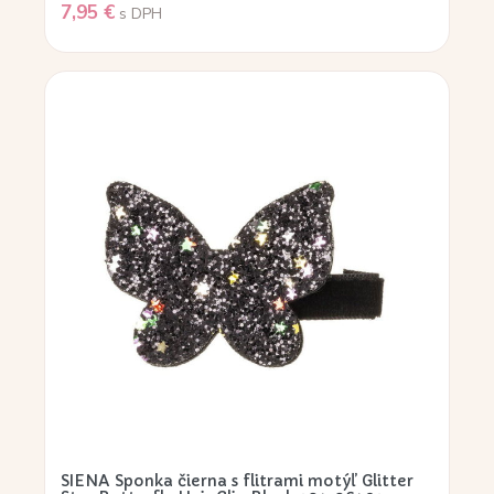
7,95
€
s DPH
SIENA Sponka čierna s flitrami motýľ Glitter