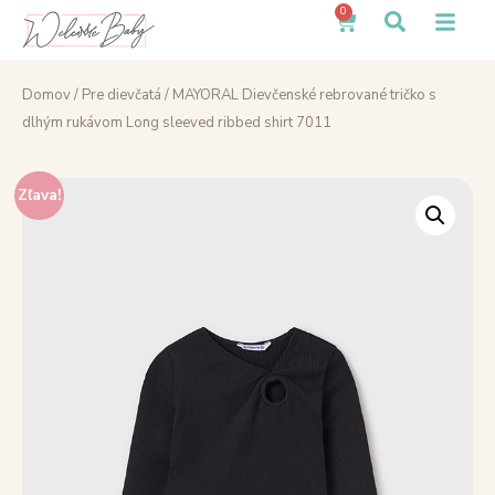
0
Domov
/
Pre dievčatá
/ MAYORAL Dievčenské rebrované tričko s
dlhým rukávom Long sleeved ribbed shirt 7011
Zľava!