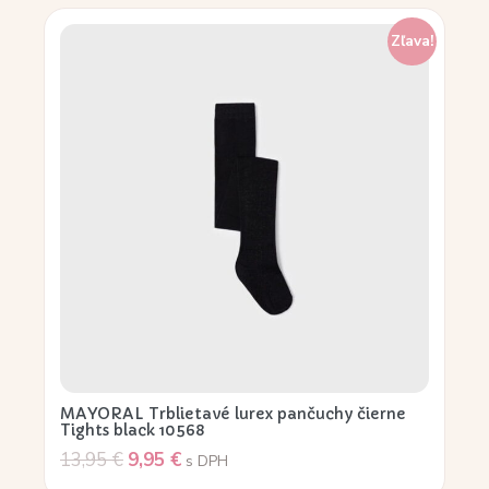
Zľava!
MAYORAL Trblietavé lurex pančuchy čierne
Tights black 10568
13,95
€
9,95
€
s DPH