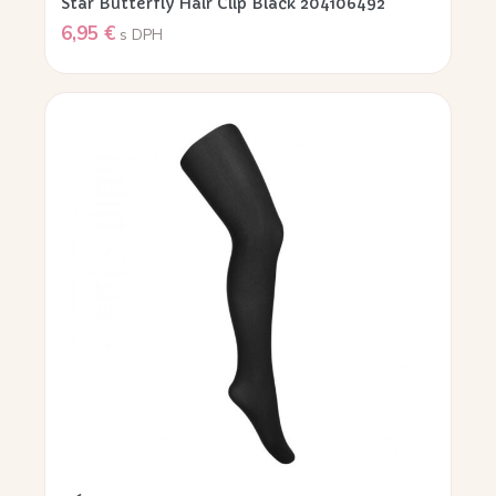
Star Butterfly Hair Clip Black 204106492
6,95
€
s DPH