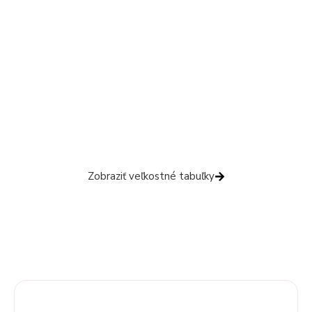
Veľkostné tabuľky
Nie ste si istí veľkosťou?
Aby ste trafili veľkosť na prvýkrát,
pozrite si veľkostné tabuľky ešte pred
nákupom.
Zobraziť veľkostné tabuľky