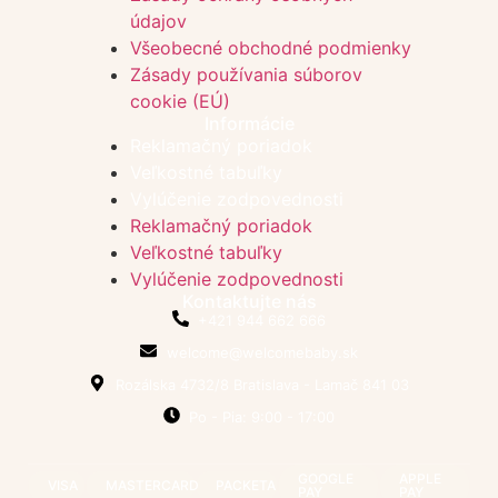
údajov
Všeobecné obchodné podmienky
Zásady používania súborov
cookie (EÚ)
Informácie
Reklamačný poriadok
Veľkostné tabuľky
Vylúčenie zodpovednosti
Reklamačný poriadok
Veľkostné tabuľky
Vylúčenie zodpovednosti
Kontaktujte nás
+421 944 662 666
welcome@welcomebaby.sk
Rozálska 4732/8 Bratislava - Lamač 841 03
Po - Pia: 9:00 - 17:00
GOOGLE
APPLE
VISA
MASTERCARD
PACKETA
PAY
PAY