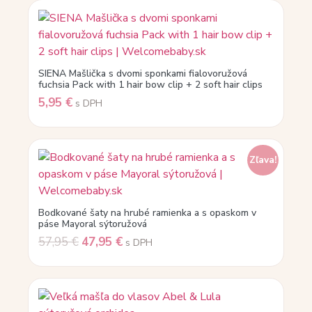
SIENA Mašlička s dvomi sponkami fialovoružová
fuchsia Pack with 1 hair bow clip + 2 soft hair clips
5,95
€
s DPH
Zľava!
Bodkované šaty na hrubé ramienka a s opaskom v
páse Mayoral sýtoružová
57,95
€
47,95
€
s DPH