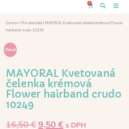
0
Domov
/
Pre dievčatá
/ MAYORAL Kvetovaná čelenka krémová Flower
hairband crudo 10249
Zľava!
MAYORAL Kvetovaná
čelenka krémová
Flower hairband crudo
10249
16,50
€
9,50
€
s DPH