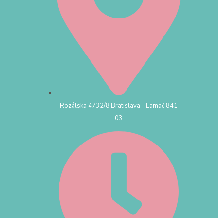
Rozálska 4732/8 Bratislava - Lamač 841
03