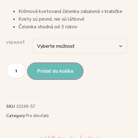
Krémová kvetovaná čelenka zabalená v krabičke
Kvety sú pevné, nie sú látkové
Čelenka vhodná od 3 rokov
VEĽKOSŤ
Pridať do košíka
SKU
10249-57
Category
Pre dievčatá
~ páčiť sa vám bude aj ~