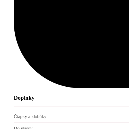
Doplnky
Čiapky a klobúky
Do vlasov