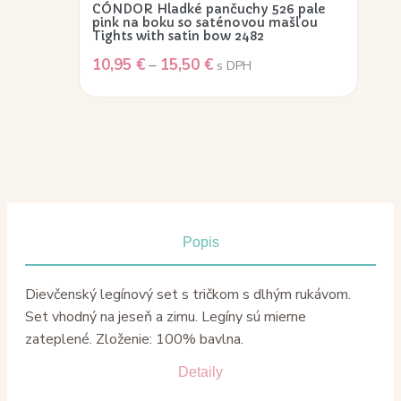
CÓNDOR Hladké pančuchy 526 pale
pink na boku so saténovou mašľou
Tights with satin bow 2482
10,95
€
–
15,50
€
s DPH
Popis
Dievčenský legínový set s tričkom s dlhým rukávom.
Set vhodný na jeseň a zimu. Legíny sú mierne
zateplené. Zloženie: 100% bavlna.
Detaily