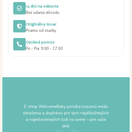
14 dní na vrátenie
Bez udania dôvodu
Originálny tovar
Priamo od značky
Osobná pomoc
Po - Pia: 9:00 - 17:00
E-shop WelcomeBaby ponúka luxusnú módu
oblečenia a doplnkov pre tých najdôležitejších
a najmilovanejších ľudí na svete – pre vaše
deti.