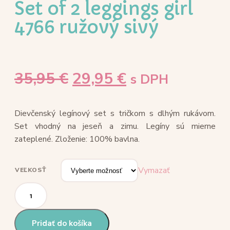
Set of 2 leggings girl
4766 ružový sivý
35,95
€
29,95
€
s DPH
Dievčenský legínový set s tričkom s dlhým rukávom.
Set vhodný na jeseň a zimu. Legíny sú mierne
zateplené. Zloženie: 100% bavlna.
Vymazať
VEĽKOSŤ
Pridať do košíka