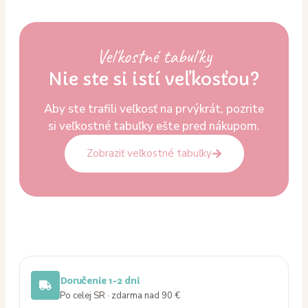
Veľkostné tabuľky
Nie ste si istí veľkosťou?
Aby ste trafili veľkosť na prvýkrát, pozrite
si veľkostné tabuľky ešte pred nákupom.
Zobraziť veľkostné tabuľky
Doručenie 1-2 dni
Po celej SR · zdarma nad 90 €