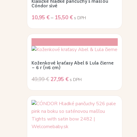
Klasické hladké pančuchy s mašľou
Cóndor sivé
10,95
€
–
15,50
€
s DPH
Zľava!
Koženkové kraťasy Abel & Lula čierne
– 6 r (116 cm)
49,99
€
27,95
€
s DPH