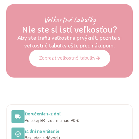
Veľkostné tabuľky
Nie ste si istí veľkosťou?
Aby ste trafili veľkosť na prvýkrát, pozrite si
veľkostné tabuľky ešte pred nákupom.
Zobraziť veľkostné tabuľky
Doručenie 1-2 dni
Po celej SR · zdarma nad 90 €
14 dní na vrátenie
Bez udania dôvodu