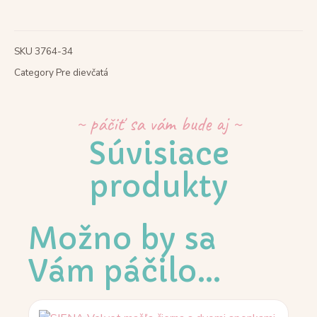
SKU
3764-34
Category
Pre dievčatá
~ páčiť sa vám bude aj ~
Súvisiace
produkty
Možno by sa
Vám páčilo…