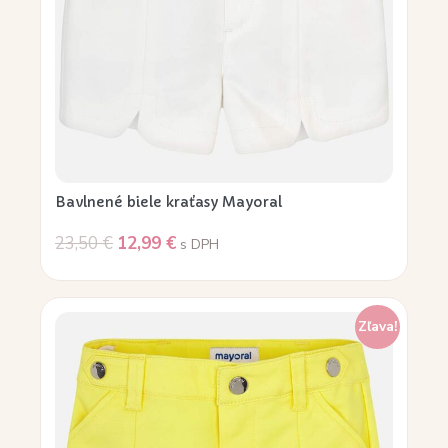
Bavlnené biele kraťasy Mayoral
23,50
€
12,99
€
s DPH
Zľava!