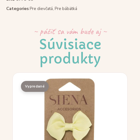
Categories
Pre dievčatá
,
Pre bábätká
~ páčiť sa vám bude aj ~
Súvisiace
produkty