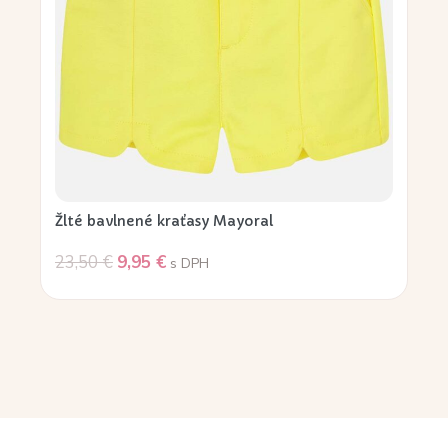
Žlté bavlnené kraťasy Mayoral
23,50
€
9,95
€
s DPH