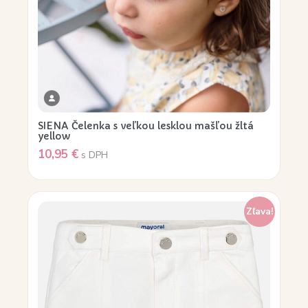
SIENA Čelenka s veľkou lesklou mašľou žltá
yellow
10,95
€
s DPH
Zľava!