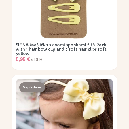
SIENA Mašlička s dvomi sponkami žltá Pack
with 1 hair bow clip and 2 soft hair clips soft
yellow
5,95
€
s DPH