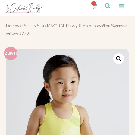
0
Domov
/
Pre dievčatá
/ MAYORAL Plavky žlté s postavičkou Swimsuit
yellow 3770
Zľava!