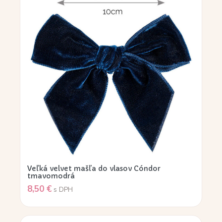
Veľká velvet mašľa do vlasov Cóndor
tmavomodrá
8,50
€
s DPH