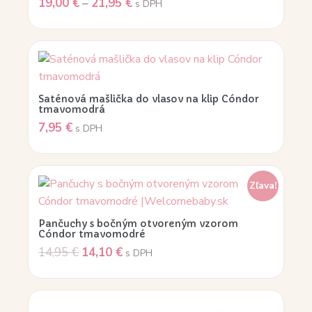
19,00
€
–
21,95
€
s DPH
Saténová mašlička do vlasov na klip Cóndor
tmavomodrá
7,95
€
s DPH
Zľava!
Pančuchy s bočným otvoreným vzorom
Cóndor tmavomodré
14,95
€
14,10
€
s DPH