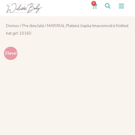
0
Domov
/
Pre dievčatá
/ MAYORAL Pletená čiapka tmavomodrá Knitted
hat girl 10160
Zľava!