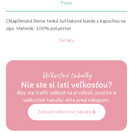
Popis
Chlapčenská čierna tenká šuštiaková bunda s kapucňou na
zips. Materiál: 100% polyester.
Detaily
Veľkostné tabuľky
Nie ste si istí veľkosťou?
Aby ste trafili veľkosť na prvýkrát, pozrite si
veľkostné tabuľky ešte pred nákupom.
Zobraziť veľkostné tabuľky