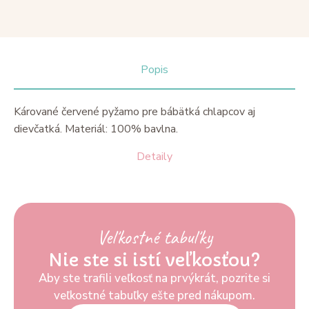
Popis
Kárované červené pyžamo pre bábätká chlapcov aj
dievčatká. Materiál: 100% bavlna.
Detaily
Veľkostné tabuľky
Nie ste si istí veľkosťou?
Aby ste trafili veľkosť na prvýkrát, pozrite si
veľkostné tabuľky ešte pred nákupom.