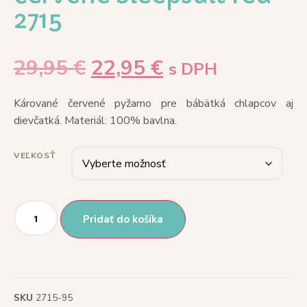
2715
29,95
€
22,95
€
s DPH
Kárované červené pyžamo pre bábätká chlapcov aj
dievčatká. Materiál: 100% bavlna.
VEĽKOSŤ
Pridať do košíka
SKU
2715-95