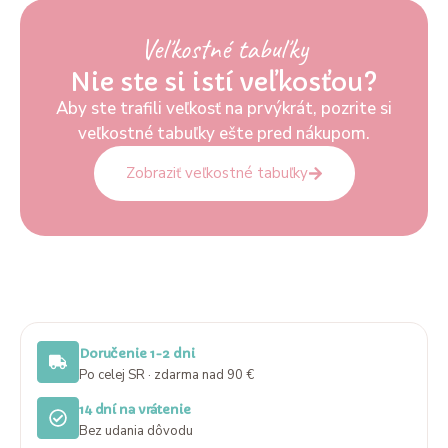
Veľkostné tabuľky
Nie ste si istí veľkosťou?
Aby ste trafili veľkosť na prvýkrát, pozrite si
veľkostné tabuľky ešte pred nákupom.
Zobraziť veľkostné tabuľky
Doručenie 1-2 dni
Po celej SR · zdarma nad 90 €
14 dní na vrátenie
Bez udania dôvodu