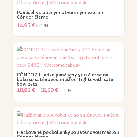
Pančuchy s bočným otvoreným vzorom
Cóndor čierne
14,95
€
s DPH
CÓNDOR Hladké pančuchy 900 čierne na
boku so saténovou mašľou Tights with satin
bow 2482
10,95
€
–
15,50
€
s DPH
Háčkované podkolienky so saténovou mašľou
Cóndor čierne