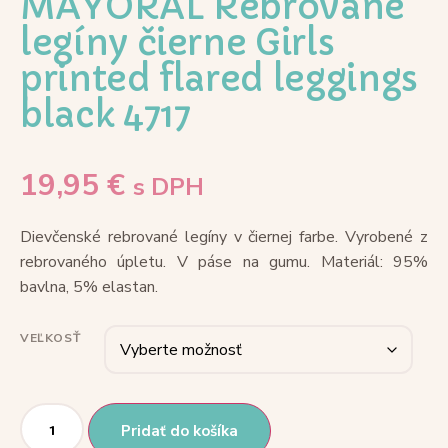
MAYORAL Rebrované
legíny čierne Girls
printed flared leggings
black 4717
19,95
€
s DPH
Dievčenské rebrované legíny v čiernej farbe. Vyrobené z
rebrovaného úpletu. V páse na gumu. Materiál: 95%
bavlna, 5% elastan.
VEĽKOSŤ
Pridať do košíka