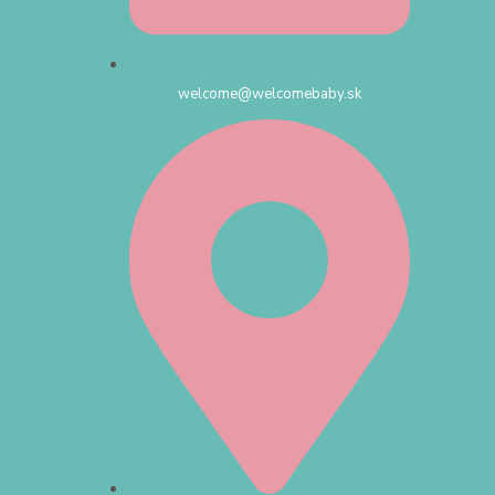
welcome@welcomebaby.sk