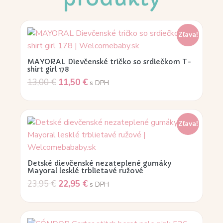
Zľava!
MAYORAL Dievčenské tričko so srdiečkom T-
shirt girl 178
13,00
€
11,50
€
s DPH
Zľava!
Detské dievčenské nezateplené gumáky
Mayoral lesklé trblietavé ružové
23,95
€
22,95
€
s DPH