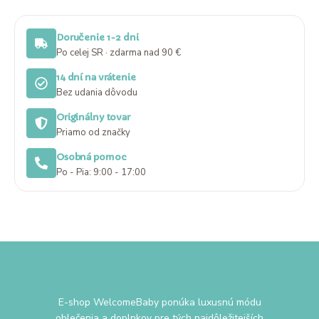
Doručenie 1-2 dni
Po celej SR · zdarma nad 90 €
14 dní na vrátenie
Bez udania dôvodu
Originálny tovar
Priamo od značky
Osobná pomoc
Po - Pia: 9:00 - 17:00
E-shop WelcomeBaby ponúka luxusnú módu
oblečenia a doplnkov pre tých najdôležitejších