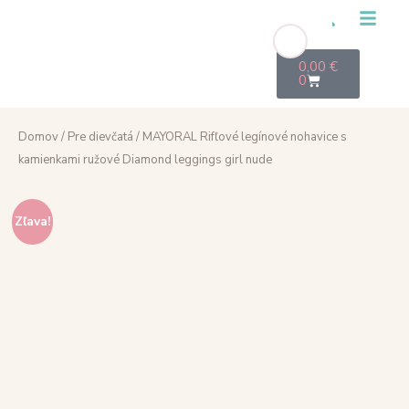
0,00
€
0
Domov
/
Pre dievčatá
/ MAYORAL Rifľové legínové nohavice s
kamienkami ružové Diamond leggings girl nude
Zľava!