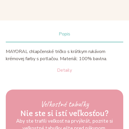
Popis
MAYORAL chlapčenské tričko s krátkym rukávom
krémovej farby s potlačou. Materiál: 100% bavlna.
Detaily
Veľkostné tabuľky
Nie ste si istí veľkosťou?
Aby ste trafili veľkosť na prvýkrát, pozrite si
veľkostné tabuľky ešte pred nákupom.