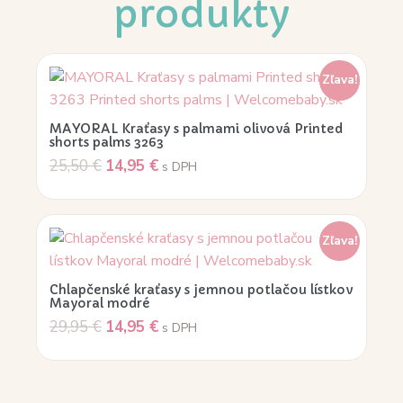
produkty
Zľava!
MAYORAL Kraťasy s palmami olivová Printed
shorts palms 3263
25,50
€
14,95
€
s DPH
Zľava!
Chlapčenské kraťasy s jemnou potlačou lístkov
Mayoral modré
29,95
€
14,95
€
s DPH