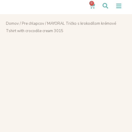
0
Domov
/
Pre chlapcov
/ MAYORAL Tričko s krokodílom krémové
Tshirt with crocodile cream 3015