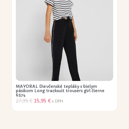
MAYORAL Dievčenské tepláky s bielym
pásikom Long tracksuit trousers girl čierne
6574
27,95
€
15,95
€
s DPH