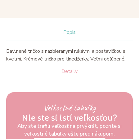
Popis
Bavlnené tričko s nazbieranými rukávmi a postavičkou s
kvetmi. Krémové tričko pre tínedžerky. Veľmi obľúbené.
Detaily
Veľkostné tabuľky
Nie ste si istí veľkosťou?
Aby ste trafili veľkosť na prvýkrát, pozrite si
veľkostné tabuľky ešte pred nákupom.