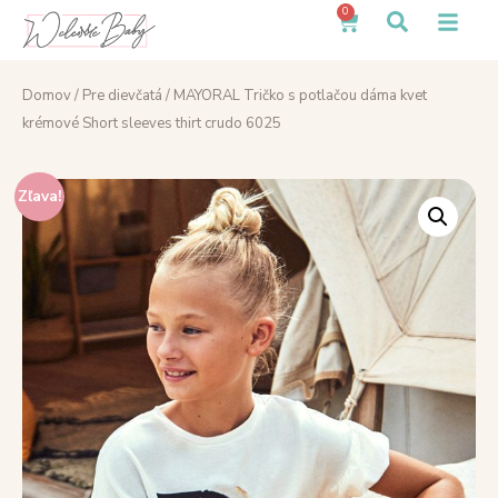
0
Domov
/
Pre dievčatá
/ MAYORAL Tričko s potlačou dáma kvet
krémové Short sleeves thirt crudo 6025
Zľava!