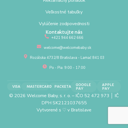
Reklamačný poriadok
Veľkostné tabuľky
Vylúčenie zodpovednosti
Kontaktujte nás
+421 944 662 666
welcome@welcomebaby.sk
Rozálska 4732/8 Bratislava - Lamač 841 03
Po - Pia: 9:00 - 17:00
GOOGLE
APPLE
VISA
MASTERCARD
PACKETA
PAY
PAY
© 2026 Welcome Baby, s. r. o. – IČO 52 472 973 │ IČ
DPH SK2121037655
Vytvorené s
♡
v Bratislave