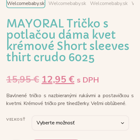
MAYORAL Tričko s
potlačou dáma kvet
krémové Short sleeves
thirt crudo 6025
15,95
€
12,95
€
s DPH
Bavlnené tričko s nazbieranými rukávmi a postavičkou s
kvetmi. Krémové tričko pre tínedžerky. Veľmi obľúbené.
VEĽKOSŤ