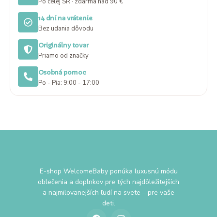
Po celej SR · zdarma nad 90 €
14 dní na vrátenie
Bez udania dôvodu
Originálny tovar
Priamo od značky
Osobná pomoc
Po - Pia: 9:00 - 17:00
E-shop WelcomeBaby ponúka luxusnú módu
oblečenia a doplnkov pre tých najdôležitejších
a najmilovanejších ľudí na svete – pre vaše
deti.