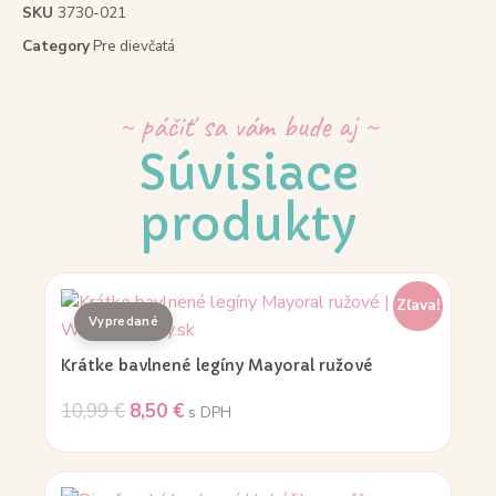
SKU
3730-021
Category
Pre dievčatá
~ páčiť sa vám bude aj ~
Súvisiace
produkty
Zľava!
Krátke bavlnené legíny Mayoral ružové
10,99
€
8,50
€
s DPH