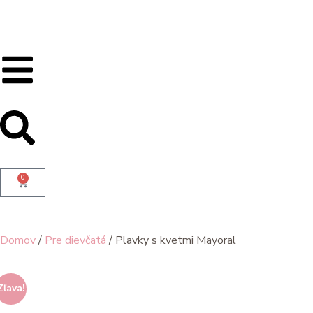
0
Domov
/
Pre dievčatá
/ Plavky s kvetmi Mayoral
Zľava!