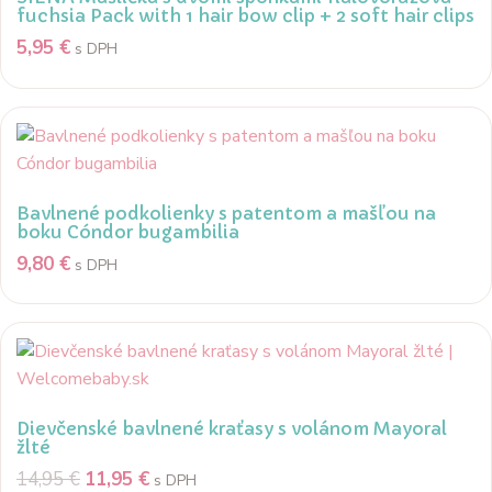
fuchsia Pack with 1 hair bow clip + 2 soft hair clips
5,95
€
s DPH
Bavlnené podkolienky s patentom a mašľou na
boku Cóndor bugambilia
9,80
€
s DPH
Dievčenské bavlnené kraťasy s volánom Mayoral
žlté
14,95
€
11,95
€
s DPH