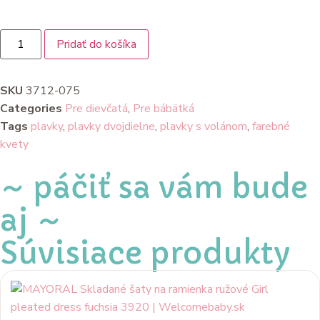
Pridať do košíka
SKU
3712-075
Categories
Pre dievčatá
,
Pre bábätká
Tags
plavky
,
plavky dvojdielne
,
plavky s volánom
,
farebné
kvety
~ páčiť sa vám bude
aj ~
Súvisiace produkty