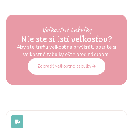
Veľkostné tabuľky
Nie ste si istí veľkosťou?
Aby ste trafili veľkosť na prvýkrát, pozrite si
veľkostné tabuľky ešte pred nákupom.
Zobraziť veľkostné tabuľky