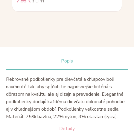
7,95
€
s DPH
Popis
Rebrované podkolienky pre dievčatá a chlapcov boli
navrhnuté tak, aby spĺňali tie najprísnejšie kritériá s
dôrazom na kvalitu, ale aj dizajn a prevedenie. Elegantné
podkolienky dodajú každému dievčaťu dokonalé pohodlie
aj v chladnejšom období. Podkolienky veľkostne sedia.
Materiál: 75% bavlna, 22% nylon, 3% elastan (lycra).
Detaily