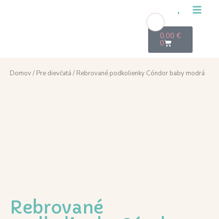
0,00
€
0
Domov
/
Pre dievčatá
/ Rebrované podkolienky Cóndor baby modrá
Rebrované