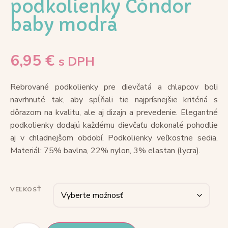
podkolienky Cóndor
baby modrá
6,95
€
s DPH
Rebrované podkolienky pre dievčatá a chlapcov boli
navrhnuté tak, aby spĺňali tie najprísnejšie kritériá s
dôrazom na kvalitu, ale aj dizajn a prevedenie. Elegantné
podkolienky dodajú každému dievčaťu dokonalé pohodlie
aj v chladnejšom období. Podkolienky veľkostne sedia.
Materiál: 75% bavlna, 22% nylon, 3% elastan (lycra).
VEĽKOSŤ