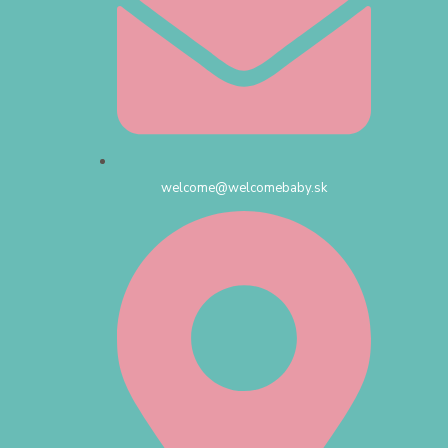
welcome@welcomebaby.sk