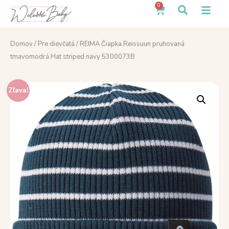
0
Domov
/
Pre dievčatá
/ REIMA Čiapka Reissuun pruhovaná
tmavomodrá Hat striped navy 5300073B
Zľava!