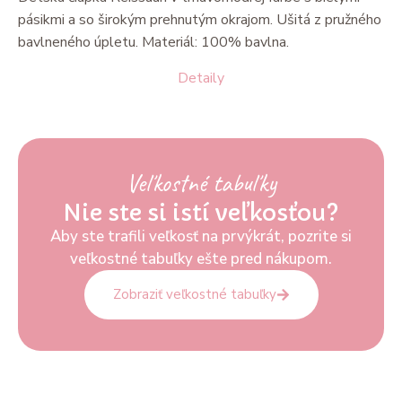
pásikmi a so širokým prehnutým okrajom. Ušitá z pružného
bavlneného úpletu. Materiál: 100% bavlna.
Detaily
Veľkostné tabuľky
Nie ste si istí veľkosťou?
Aby ste trafili veľkosť na prvýkrát, pozrite si
veľkostné tabuľky ešte pred nákupom.
Zobraziť veľkostné tabuľky