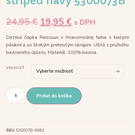
striped navy 5300073B
24,95
€
19,95
€
s DPH
Detská čiapka Reissuun v tmavomodrej farbe s bielymi
pásikmi a so širokým prehnutým okrajom. Ušitá z pružného
bavlneného úpletu. Materiál: 100% bavlna.
VEĽKOSŤ
Pridať do košíka
SKU
530007B-6981