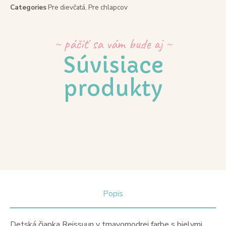
Categories
Pre dievčatá
,
Pre chlapcov
~ páčiť sa vám bude aj ~
Súvisiace
produkty
Popis
Detská čiapka Reissuun v tmavomodrej farbe s bielymi