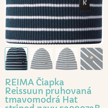
REIMA Čiapka
Reissuun pruhovaná
tmavomodrá Hat