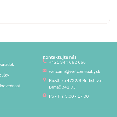
Kontaktujte nás
+421 944 662 666
oriadok
welcome@welcomebaby.sk
buľky
Rozálska 4732/8 Bratislava -
dpovednosti
Lamač 841 03
Po - Pia: 9:00 - 17:00