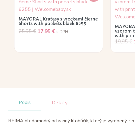
MAYORAL Kraťasy s vreckami čierne
Shorts with pockets black 6255
MAYORAL 
25,95
€
17,95
€
vzorom 
s DPH
with prin
19,95
€
Popis
Detaily
REIMA bledomodrý ochranný klobúčik, ktorý je vyrobený z m