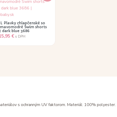
Plavky chlapčenské so
tmavomodré Swim shorts
t dark blue 3686
15,95
€
s DPH
ateriálov s ochranným UV faktorom. Materiál: 100% polyester.