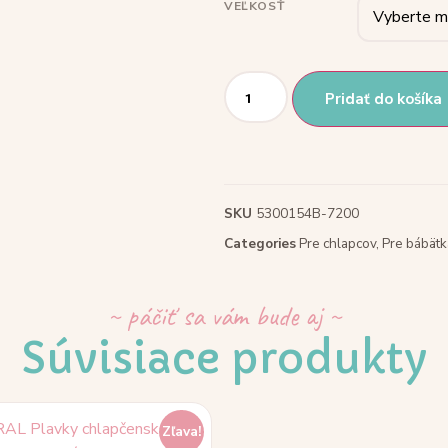
VEĽKOSŤ
Pridať do košíka
SKU
5300154B-7200
Categories
Pre chlapcov
,
Pre bábätk
~ páčiť sa vám bude aj ~
Súvisiace produkty
Zľava!