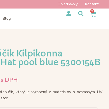
Objednávky
Kontakt
0
Blog
čik Kilpikonna
Hat pool blue 5300154B
s DPH
obúčik, ktorý je vyrobený z materiálov s ochranným UV
ster.