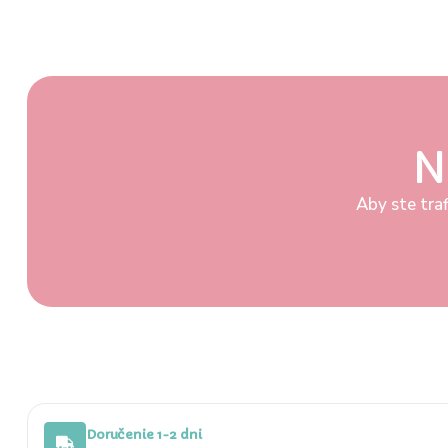
N
Aby ste traf
Doručenie 1-2 dni