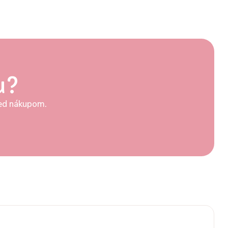
u?
pred nákupom.