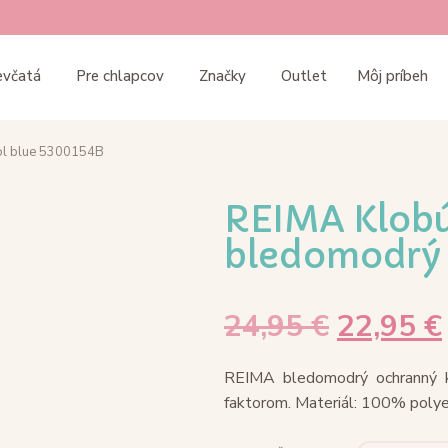
evčatá
Pre chlapcov
Značky
Outlet
Môj príbeh
ool blue 5300154B
REIMA Klobú
bledomodrý 
24,95
€
22,95
€
REIMA bledomodrý ochranný kl
faktorom. Materiál: 100% polye