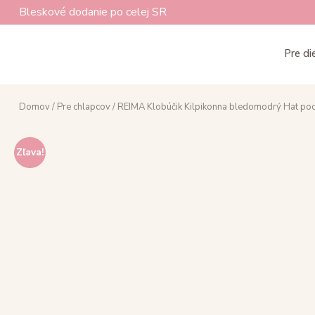
Bleskové dodanie po celej SR
Pre di
Domov
/
Pre chlapcov
/ REIMA Klobúčik Kilpikonna bledomodrý Hat p
Zľava!